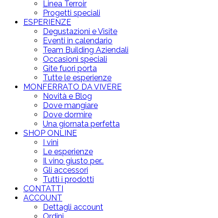
Linea Terroir
Progetti speciali
ESPERIENZE
Degustazioni e Visite
Eventi in calendario
Team Building Aziendali
Occasioni speciali
Gite fuori porta
Tutte le esperienze
MONFERRATO DA VIVERE
Novità e Blog
Dove mangiare
Dove dormire
Una giornata perfetta
SHOP ONLINE
I vini
Le esperienze
Il vino giusto per..
Gli accessori
Tutti i prodotti
CONTATTI
ACCOUNT
Dettagli account
Ordini