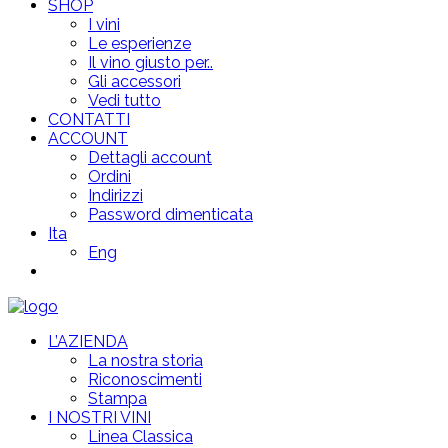
SHOP
I vini
Le esperienze
Il vino giusto per..
Gli accessori
Vedi tutto
CONTATTI
ACCOUNT
Dettagli account
Ordini
Indirizzi
Password dimenticata
Ita
Eng
L’AZIENDA
La nostra storia
Riconoscimenti
Stampa
I NOSTRI VINI
Linea Classica