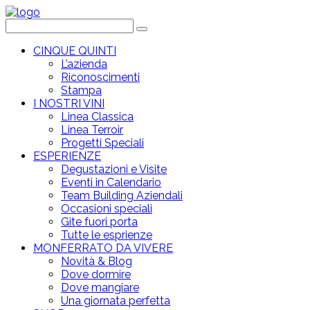
CINQUE QUINTI
L’azienda
Riconoscimenti
Stampa
I NOSTRI VINI
Linea Classica
Linea Terroir
Progetti Speciali
ESPERIENZE
Degustazioni e Visite
Eventi in Calendario
Team Building Aziendali
Occasioni speciali
Gite fuori porta
Tutte le esprienze
MONFERRATO DA VIVERE
Novità & Blog
Dove dormire
Dove mangiare
Una giornata perfetta