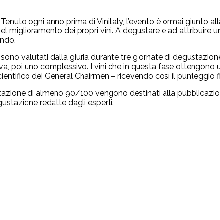
 Tenuto ogni anno prima di Vinitaly, l’evento è ormai giunto a
nel miglioramento dei propri vini. A degustare e ad attribuire un 
ondo.
k sono valutati dalla giuria durante tre giornate di degustazi
attiva, poi uno complessivo. I vini che in questa fase ottengon
tifico dei General Chairmen – ricevendo così il punteggio fi
alutazione di almeno 90/100 vengono destinati alla pubblicazi
ustazione redatte dagli esperti.