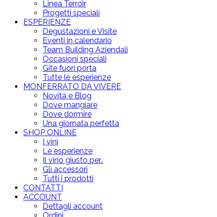
Linea Terroir
Progetti speciali
ESPERIENZE
Degustazioni e Visite
Eventi in calendario
Team Building Aziendali
Occasioni speciali
Gite fuori porta
Tutte le esperienze
MONFERRATO DA VIVERE
Novità e Blog
Dove mangiare
Dove dormire
Una giornata perfetta
SHOP ONLINE
I vini
Le esperienze
Il vino giusto per..
Gli accessori
Tutti i prodotti
CONTATTI
ACCOUNT
Dettagli account
Ordini