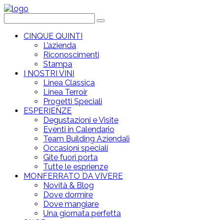
CINQUE QUINTI
L’azienda
Riconoscimenti
Stampa
I NOSTRI VINI
Linea Classica
Linea Terroir
Progetti Speciali
ESPERIENZE
Degustazioni e Visite
Eventi in Calendario
Team Building Aziendali
Occasioni speciali
Gite fuori porta
Tutte le esprienze
MONFERRATO DA VIVERE
Novità & Blog
Dove dormire
Dove mangiare
Una giornata perfetta