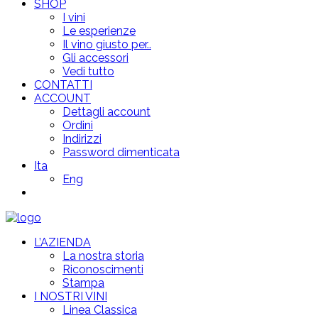
SHOP
I vini
Le esperienze
Il vino giusto per..
Gli accessori
Vedi tutto
CONTATTI
ACCOUNT
Dettagli account
Ordini
Indirizzi
Password dimenticata
Ita
Eng
L’AZIENDA
La nostra storia
Riconoscimenti
Stampa
I NOSTRI VINI
Linea Classica