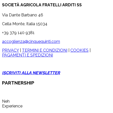
30,00 €
SOCIETÀ AGRICOLA FRATELLI ARDITI SS
a
62,00 €
Via Dante Barbano 46
Cella Monte, Italia 15034
+39 379 140 9381
accoglienza@cinquequinti.com
PRIVACY
|
TERMINI E CONDIZIONI
|
COOKIES
|
PAGAMENTI E SPEDIZIONI
ISCRIVITI ALLA NEWSLETTER
PARTNERSHIP
Neh
Experience