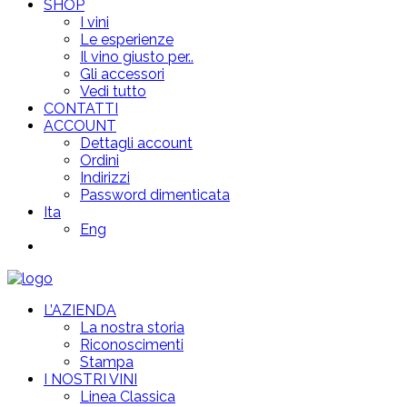
SHOP
I vini
Le esperienze
Il vino giusto per..
Gli accessori
Vedi tutto
CONTATTI
ACCOUNT
Dettagli account
Ordini
Indirizzi
Password dimenticata
Ita
Eng
L’AZIENDA
La nostra storia
Riconoscimenti
Stampa
I NOSTRI VINI
Linea Classica