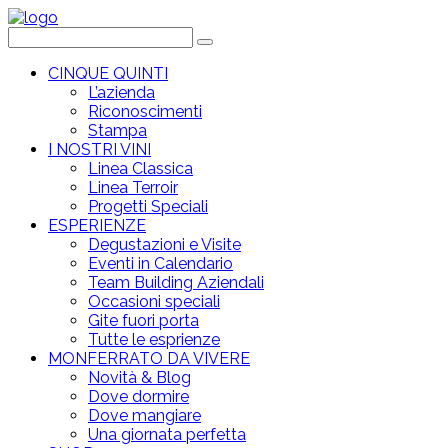
CINQUE QUINTI
L’azienda
Riconoscimenti
Stampa
I NOSTRI VINI
Linea Classica
Linea Terroir
Progetti Speciali
ESPERIENZE
Degustazioni e Visite
Eventi in Calendario
Team Building Aziendali
Occasioni speciali
Gite fuori porta
Tutte le esprienze
MONFERRATO DA VIVERE
Novità & Blog
Dove dormire
Dove mangiare
Una giornata perfetta