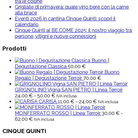
tra le colline
Grigliate di primavera: quale vino bere con la carne
alla brace
Eventi 2026 in cantina Cinque Quinti: scopri il
calendario
Cinque Quinti al BE.COME 2025: il nostro viaggio tra
persone, vitigni e nuove connessioni
Prodotti
Buono |
Degustazione Classica
50,00
€
Buono
Regalo | Degustazione Terroir
70,00
€
GRIGNOLINO Vigna SAN PIETRO | Linea Terroir
Fascia
24,00
€
-
50,00
€
IVA inclusa
di
Fascia
CARISA
11,00
€
-
24,00
€
IVA inclusa
prezzo:
di
da
prezzo:
MONFERRATO ROSSO | Linea Terroir
30,00
€
-
Fascia
24,00 €
da
62,00
€
IVA inclusa
di
a
11,00 €
prezzo:
50,00 €
a
CINQUE QUINTI
da
24,00 €