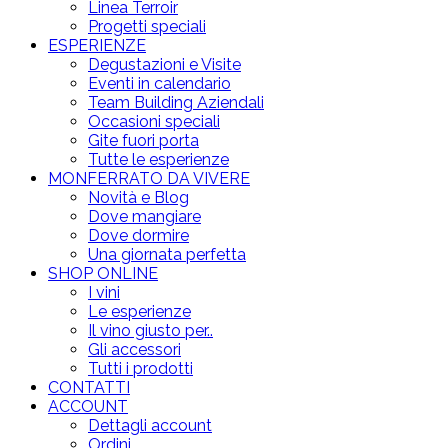
Linea Terroir
Progetti speciali
ESPERIENZE
Degustazioni e Visite
Eventi in calendario
Team Building Aziendali
Occasioni speciali
Gite fuori porta
Tutte le esperienze
MONFERRATO DA VIVERE
Novità e Blog
Dove mangiare
Dove dormire
Una giornata perfetta
SHOP ONLINE
I vini
Le esperienze
Il vino giusto per..
Gli accessori
Tutti i prodotti
CONTATTI
ACCOUNT
Dettagli account
Ordini