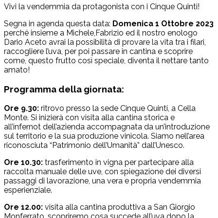
Vivi la vendemmia da protagonista con i Cinque Quinti!
Segna in agenda questa data:
Domenica 1 Ottobre 2023
perché insieme a Michele,Fabrizio ed il nostro enologo
Dario Aceto avrai la possibilità di provare la vita tra i filari,
raccogliere l’uva, per poi passare in cantina e scoprire
come, questo frutto così speciale, diventa il nettare tanto
amato!
Programma della giornata:
Ore 9.30:
ritrovo presso la sede Cinque Quinti, a Cella
Monte. Si inizierà con visita alla cantina storica e
all’infernot dell’azienda accompagnata da un’introduzione
sul territorio e la sua produzione vinicola. Siamo nell’area
riconosciuta “Patrimonio dell’Umanità” dall’Unesco.
Ore 10.30:
trasferimento in vigna per partecipare alla
raccolta manuale delle uve, con spiegazione dei diversi
passaggi di lavorazione, una vera e propria vendemmia
esperienziale.
Ore 12.00:
visita alla cantina produttiva a San Giorgio
Monferrato, scopriremo cosa succede all’uva dopo la