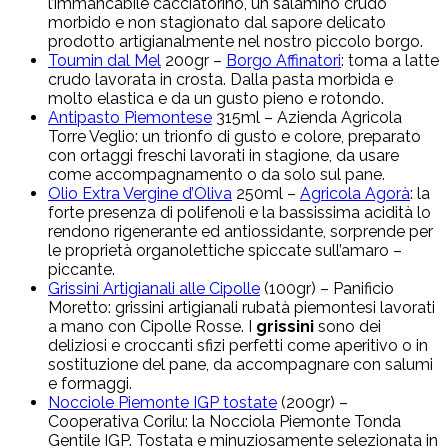
l’immancabile cacciatorino, un salamino crudo
morbido e non stagionato dal sapore delicato
prodotto artigianalmente nel nostro piccolo borgo.
Toumin dal Me
l
200gr –
Borgo Affinatori
: toma a latte
crudo lavorata in crosta. Dalla pasta morbida e
molto elastica e da un gusto pieno e rotondo.
Antipasto Piemontese
315ml – Azienda Agricola
Torre Veglio: un trionfo di gusto e colore, preparato
con ortaggi freschi lavorati in stagione, da usare
come accompagnamento o da solo sul pane.
Olio Extra Vergine d’Oliva
250ml –
Agricola Agorà
: la
forte presenza di polifenoli e la bassissima acidità lo
rendono rigenerante ed antiossidante, sorprende per
le proprietà organolettiche spiccate sull’amaro –
piccante.
Grissini Artigianali alle Cipolle
(100gr) – Panificio
Moretto: grissini artigianali rubatà piemontesi lavorati
a mano con Cipolle Rosse. I
grissini
sono dei
deliziosi e croccanti sfizi perfetti come aperitivo o in
sostituzione del pane, da accompagnare con salumi
e formaggi.
Nocciole Piemonte IGP tostate
(200gr) –
Cooperativa Corilu: la Nocciola Piemonte Tonda
Gentile IGP. Tostata e minuziosamente selezionata in