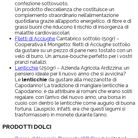
confezione sottovuoto.
Un prodotto d’eccellenza che costituisce un
complemento straordinario nell’alimentazione
quotidiana grazie all’apporto energetico, di fibre e di
grassi buoni che riducono il rischio di insorgenza di
malattie cardiovascolari.
Filetti di Acciughe
Cantabrico sott’olio (50gr) –
Cooperativa il Mongetto: filetti di Acciughe sott’olio
da gustare su un pezzo di pane nero tostato con un
velo di burro. Un amuse-bouche perfetto per i vostri
pranzi natalizi.
Lenticchie
(250gr) – Azienda Agricola Ardizzina: un
pensiero ideale per il nuovo anno che si avvicina?
Le
lenticchie
da gustare alla mezzanotte di
Capodanno! La tradizione di mangiare lenticchie a
Capodanno, è da attribuire ai romani che erano soliti
regalare, con l’arrivo del nuovo anno, una borsa in
cuoio con dentro le lenticchie come augurio di buona
fortuna. L’auspicio, infatti, era che questi legumi si
trasformassero in monete durante l’anno.
PRODOTTI DOLCI