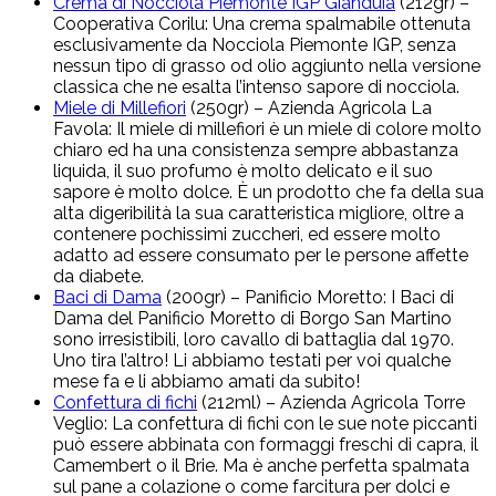
Crema di Nocciola Piemonte IGP Gianduia
(212gr) –
Cooperativa Corilu: Una crema spalmabile ottenuta
esclusivamente da Nocciola Piemonte IGP, senza
nessun tipo di grasso od olio aggiunto nella versione
classica che ne esalta l’intenso sapore di nocciola.
Miele di Millefiori
(250gr) – Azienda Agricola La
Favola: Il miele di millefiori è un miele di colore molto
chiaro ed ha una consistenza sempre abbastanza
liquida, il suo profumo è molto delicato e il suo
sapore è molto dolce. È un prodotto che fa della sua
alta digeribilità la sua caratteristica migliore, oltre a
contenere pochissimi zuccheri, ed essere molto
adatto ad essere consumato per le persone affette
da diabete.
Baci di Dama
(200gr) – Panificio Moretto: I Baci di
Dama del Panificio Moretto di Borgo San Martino
sono irresistibili, loro cavallo di battaglia dal 1970.
Uno tira l’altro! Li abbiamo testati per voi qualche
mese fa e li abbiamo amati da subito!
Confettura di fichi
(212ml) – Azienda Agricola Torre
Veglio: La confettura di fichi con le sue note piccanti
può essere abbinata con formaggi freschi di capra, il
Camembert o il Brie. Ma è anche perfetta spalmata
sul pane a colazione o come farcitura per dolci e