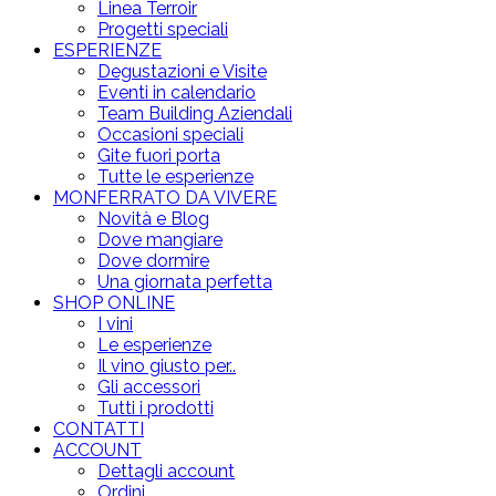
Linea Terroir
Progetti speciali
ESPERIENZE
Degustazioni e Visite
Eventi in calendario
Team Building Aziendali
Occasioni speciali
Gite fuori porta
Tutte le esperienze
MONFERRATO DA VIVERE
Novità e Blog
Dove mangiare
Dove dormire
Una giornata perfetta
SHOP ONLINE
I vini
Le esperienze
Il vino giusto per..
Gli accessori
Tutti i prodotti
CONTATTI
ACCOUNT
Dettagli account
Ordini