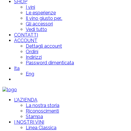
SHOP
I vini
Le esperienze
Il vino giusto per..
Gli accessori
Vedi tutto
CONTATTI
ACCOUNT
Dettagli account
Ordini
Indirizzi
Password dimenticata
Ita
Eng
L’AZIENDA
La nostra storia
Riconoscimenti
Stampa
I NOSTRI VINI
Linea Classica