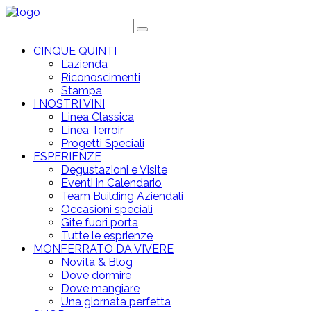
CINQUE QUINTI
L’azienda
Riconoscimenti
Stampa
I NOSTRI VINI
Linea Classica
Linea Terroir
Progetti Speciali
ESPERIENZE
Degustazioni e Visite
Eventi in Calendario
Team Building Aziendali
Occasioni speciali
Gite fuori porta
Tutte le esprienze
MONFERRATO DA VIVERE
Novità & Blog
Dove dormire
Dove mangiare
Una giornata perfetta