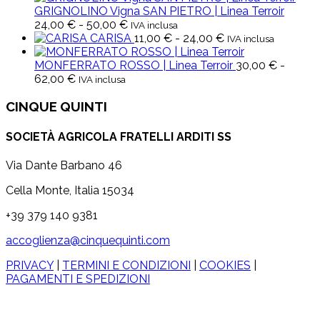
GRIGNOLINO Vigna SAN PIETRO | Linea Terroir
Fascia
24,00
€
-
50,00
€
IVA inclusa
di
Fascia
CARISA
11,00
€
-
24,00
€
IVA inclusa
prezzo:
di
da
prezzo:
MONFERRATO ROSSO | Linea Terroir
30,00
€
-
Fascia
24,00 €
da
62,00
€
IVA inclusa
di
a
11,00 €
prezzo:
50,00 €
a
CINQUE QUINTI
da
24,00 €
30,00 €
SOCIETÀ AGRICOLA FRATELLI ARDITI SS
a
62,00 €
Via Dante Barbano 46
Cella Monte, Italia 15034
+39 379 140 9381
accoglienza@cinquequinti.com
PRIVACY
|
TERMINI E CONDIZIONI
|
COOKIES
|
PAGAMENTI E SPEDIZIONI